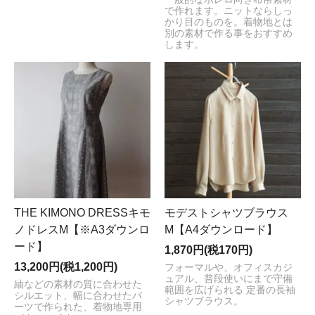
で作れます。ニットならしっ
かり目のものを。着物地とは
別の素材で作る事をおすすめ
します。
THE KIMONO DRESSキモ
モデストシャツブラウス
ノドレスM【※A3ダウンロ
M【A4ダウンロード】
ード】
1,870円(税170円)
13,200円(税1,200円)
フォーマルや、オフィスカジ
ュアル、普段使いにまで守備
紬などの素材の質に合わせた
範囲を広げられる 定番の長袖
シルエット、幅に合わせたパ
シャツブラウス。
ーツで作られた、着物地専用