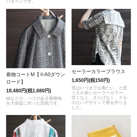
パターンです。
セーラーカラーブラウス
着物コートM【※A0ダウン
1,650円(税150円)
ロード】
実はいつまでも着たい、と思
18,480円(税1,680円)
う人が多いセーラーカラー。
甘くなく、さりげなく、クセ
紬などの、ハリのある着物地
のないデザインで形を作りま
を大前提に作った型紙です。
した。