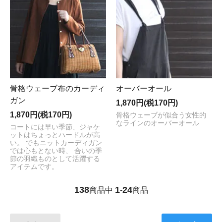
骨格ウェーブ布のカーディ
オーバーオール
ガン
1,870円(税170円)
1,870円(税170円)
骨格ウェーブが似合う女性的
なラインのオーバーオール
コートには早い季節、ジャケ
ットはちょっとハードルが高
い。 でもニットカーディガン
では心もとない時、 合いの季
節の羽織ものとして活躍する
アイテムです。
138
1
24
商品中
-
商品