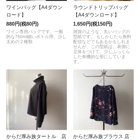
ワインバッグ【A4ダウン
ラウンドトリップバッグ
ロード】
【A4ダウンロード】
880円(税80円)
1,650円(税150円)
ワイン専用バッグです。一般
雑貨のような、丸いバッグの
的な750ml細いボトル用、少し
型紙です。 もしかしたら無料
太めの２種類
配信などでもあるかもしれま
せんが、この型紙は、表側に
立体をつけて、少しふっくら
した有機的な形にしていま
す。
からだ厚み族タートル 店
からだ厚み族ブラウス 店