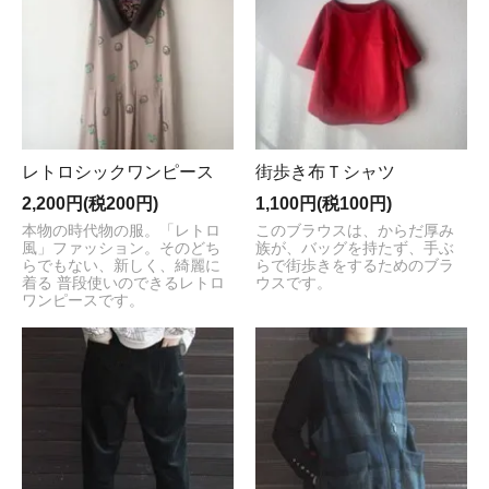
レトロシックワンピース
街歩き布Ｔシャツ
2,200円(税200円)
1,100円(税100円)
本物の時代物の服。「レトロ
このブラウスは、からだ厚み
風」ファッション。そのどち
族が、バッグを持たず、手ぶ
らでもない、新しく、綺麗に
らで街歩きをするためのブラ
着る 普段使いのできるレトロ
ウスです。
ワンピースです。