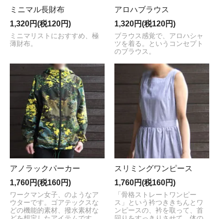
ミニマル長財布
アロハブラウス
1,320円(税120円)
1,320円(税120円)
ミニマリストにおすすめ、極
ブラウス感覚で、アロハシャ
薄財布。
ツを着る。というコンセプト
のブラウス。
アノラックパーカー
スリミングワンピース
1,760円(税160円)
1,760円(税160円)
ワークマン女子、のようなア
「骨格ストレートワンピー
ウターです。ゴアテックスな
ス」という衿つききちんとワ
どの機能的素材、撥水素材な
ンピースの、衿を取って、首
どを想定したアイテムです。
回りをすっきりさせて、体の