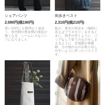
シェアパンツ
街歩きベスト
2,090円(税190円)
2,310円(税210円)
若い20代にも無理なく似合
私が、東京の街歩き（端的に
う、世代間や男女間の境目が
言えばブラタモリ）をすると
無くなる、シームレスなパン
きに、両手が空くように、バ
ツになりました
ッグなしで全てのものをしま
えるように、古地図や単眼
鏡、その他のものを取り出し
やすいように作ったベストで
す。