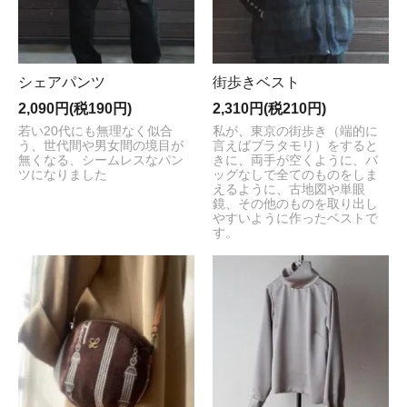
シェアパンツ
街歩きベスト
2,090円(税190円)
2,310円(税210円)
若い20代にも無理なく似合
私が、東京の街歩き（端的に
う、世代間や男女間の境目が
言えばブラタモリ）をすると
無くなる、シームレスなパン
きに、両手が空くように、バ
ツになりました
ッグなしで全てのものをしま
えるように、古地図や単眼
鏡、その他のものを取り出し
やすいように作ったベストで
す。