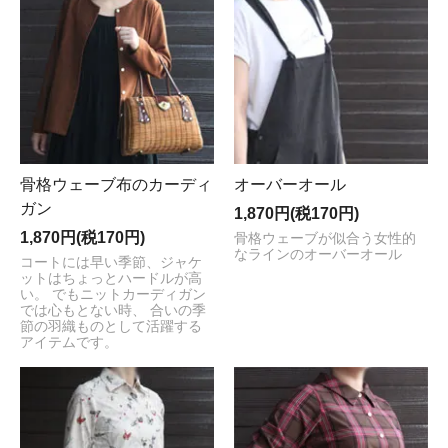
骨格ウェーブ布のカーディ
オーバーオール
ガン
1,870円(税170円)
1,870円(税170円)
骨格ウェーブが似合う女性的
なラインのオーバーオール
コートには早い季節、ジャケ
ットはちょっとハードルが高
い。 でもニットカーディガン
では心もとない時、 合いの季
節の羽織ものとして活躍する
アイテムです。