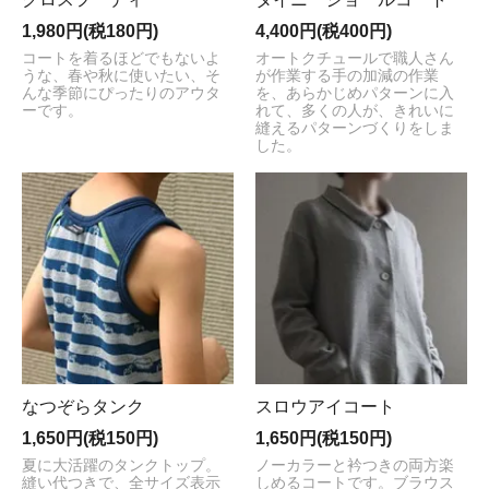
1,980円(税180円)
4,400円(税400円)
コートを着るほどでもないよ
オートクチュールで職人さん
うな、春や秋に使いたい、そ
が作業する手の加減の作業
んな季節にぴったりのアウタ
を、あらかじめパターンに入
ーです。
れて、多くの人が、きれいに
縫えるパターンづくりをしま
した。
なつぞらタンク
スロウアイコート
1,650円(税150円)
1,650円(税150円)
夏に大活躍のタンクトップ。
ノーカラーと衿つきの両方楽
縫い代つきで、全サイズ表示
しめるコートです。ブラウス