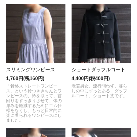
スリミングワンピース
ショートダッフルコート
1,760円(税160円)
4,400円(税400円)
「骨格ストレートワンピー
老若男女、流行問わず、暮ら
ス」という衿つききちんとワ
しの中にずっとある、ダッフ
ンピースの、衿を取って、首
ルコート、ショート丈です。
回りをすっきりさせて、体の
厚みを軽減するためにゴム仕
様をなくし、もっと日常的に
楽に着られるワンピースにし
ました。