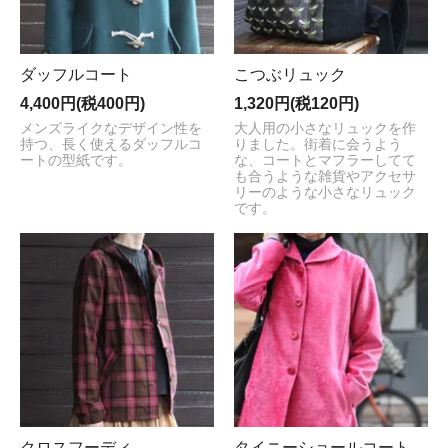
ダッフルコート
こつぶリュック
4,400円(税400円)
1,320円(税120円)
メンズライクなデザイン性を
大人用の小さなリュックを作
持つ、長く使えるダッフルコ
りました。街着に会うよう
ートの型紙です。
な、コートとマフラーしてて
も合うような雑貨やアクセサ
リーのような小さなリュック
です。
クロスフーディ
タイニーショールコート