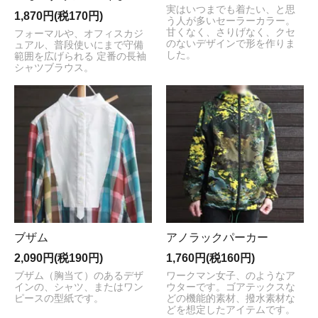
実はいつまでも着たい、と思
1,870円(税170円)
う人が多いセーラーカラー。
甘くなく、さりげなく、クセ
フォーマルや、オフィスカジ
のないデザインで形を作りま
ュアル、普段使いにまで守備
した。
範囲を広げられる 定番の長袖
シャツブラウス。
ブザム
アノラックパーカー
2,090円(税190円)
1,760円(税160円)
ブザム（胸当て）のあるデザ
ワークマン女子、のようなア
インの、シャツ、またはワン
ウターです。ゴアテックスな
ピースの型紙です。
どの機能的素材、撥水素材な
どを想定したアイテムです。