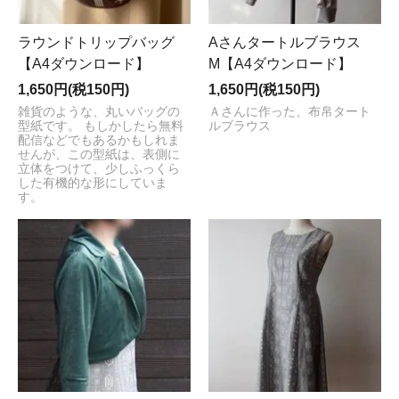
ラウンドトリップバッグ
Aさんタートルブラウス
【A4ダウンロード】
M【A4ダウンロード】
1,650円(税150円)
1,650円(税150円)
雑貨のような、丸いバッグの
Ａさんに作った、布帛タート
型紙です。 もしかしたら無料
ルブラウス
配信などでもあるかもしれま
せんが、この型紙は、表側に
立体をつけて、少しふっくら
した有機的な形にしていま
す。