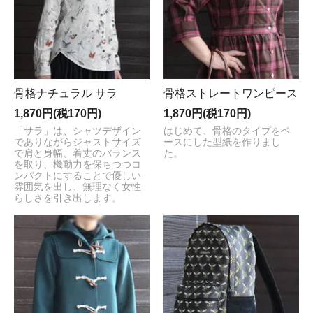
骨格ナチュラル サラ
骨格ストレートワンピース
1,870円(税170円)
1,870円(税170円)
「サラ」は、シャツデザイン
はじめて、骨格のタイプをベ
でありながらジャストサイズ
ースにした型紙を作りまし
で肩と身幅、着丈のバランス
た。
を取り、機動力を保ちつつコ
ンパクトにすることで優しい
雰囲気を出し、無理なく女性
らしさを引き出します。