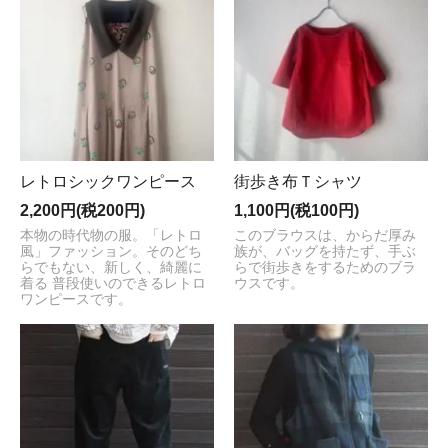
レトロシックワンピース
街歩き布Ｔシャツ
2,200円(税200円)
1,100円(税100円)
本物の時代物の服。「レトロ
このブラウスは、からだ厚み
風」ファッション。そのどち
族が、バッグを持たず、手ぶ
らでもない、新しく、綺麗に
らで街歩きをするためのブラ
着る 普段使いのできるレトロ
ウスです。
ワンピースです。