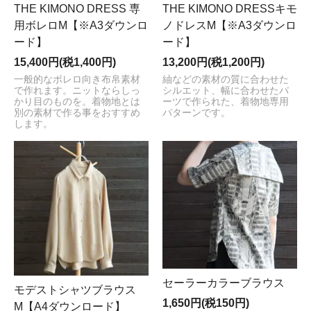
THE KIMONO DRESS 専
THE KIMONO DRESSキモ
用ボレロM【※A3ダウンロ
ノドレスM【※A3ダウンロ
ード】
ード】
15,400円(税1,400円)
13,200円(税1,200円)
一般的なボレロ向き布帛素材
紬などの素材の質に合わせた
で作れます。ニットならしっ
シルエット、幅に合わせたパ
かり目のものを。着物地とは
ーツで作られた、着物地専用
別の素材で作る事をおすすめ
パターンです。
します。
セーラーカラーブラウス
モデストシャツブラウス
1,650円(税150円)
M【A4ダウンロード】