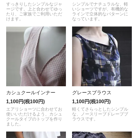
すっきりしたシンプルなジャ
シンプルでナチュラルな、軽
ージです。上と合わせてゆっ
いショーツですが、有機的な
たり、ご家族でご利用いただ
ラインで立体的なパターンに
けます。
なっています。
カシュクールインナー
グレースブラウス
1,100円(税100円)
1,100円(税100円)
エアリショーツに合わせてお
軽くてさらっとしたシンプル
使いいただけるよう、カシュ
な、ノースリーブドレープブ
クールタイプのトップを作り
ラウスです。
ました。