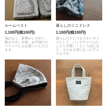
ルームベスト
暮らしのミニドレス
1,100円(税100円)
1,100円(税100円)
袖がなく、家事がしやすい、
暮らしのドレスを小さいサイ
動きやすい仕様。お子様のス
ズにして、バッグチャームに
リーパーにもお使いいただけ
したら可愛い！という話にな
ます。
り、そのまま形になったアイ
テムです。