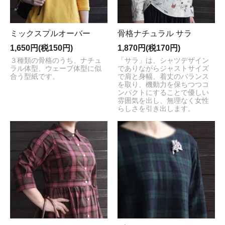
ミックスプルオーバー
骨格ナチュラル サラ
1,650円(税150円)
1,870円(税170円)
３種類の骨格のうち、ナチュ
「サラ」は、シャツデザイン
ラル体型、ウェーブ体型に似
でありながらジャストサイズ
合う型紙です。
で肩と身幅、着丈のバランス
を取り、機動力を保ちつつコ
ンパクトにすることで優しい
雰囲気を出し、無理なく女性
らしさを引き出します。