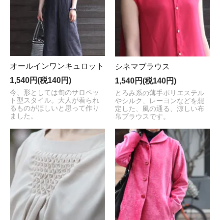
オールインワンキュロット
シネマブラウス
1,540円(税140円)
1,540円(税140円)
今、形としては旬のサロペッ
とろみ系の薄手ポリエステル
ト型スタイル。大人が着られ
やシルク、レーヨンなどを想
るものがほしいと思って作り
定した、風の通る、涼しい布
ました。
帛ブラウスです。