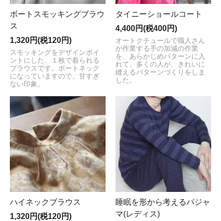
ボートスモッキングブラウ
タイニーショールコート
ス
4,400円(税400円)
1,320円(税120円)
オートクチュールで職人さん
が作業する手の加減の作業
スモッキングをデザインポイ
を、あらかじめパターンに入
ントにした、１枚で着られる
れて、多くの人が、きれいに
ブラウスです。ボートネック
縫えるパターンづくりをしま
になっていますので、甘すぎ
した。
ない印象。
ハイネックブラウス
睡眠を形から考えるパジャ
マ(レディス)
1,320円(税120円)