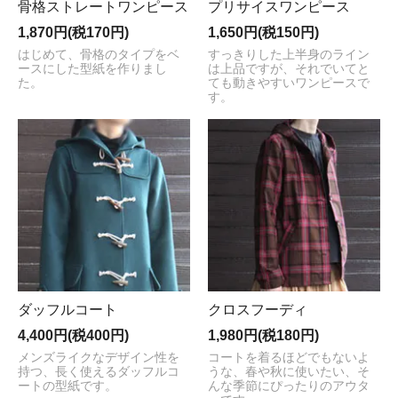
骨格ストレートワンピース
プリサイスワンピース
1,870円(税170円)
1,650円(税150円)
はじめて、骨格のタイプをベ
すっきりした上半身のライン
ースにした型紙を作りまし
は上品ですが、それでいてと
た。
ても動きやすいワンピースで
す。
ダッフルコート
クロスフーディ
4,400円(税400円)
1,980円(税180円)
メンズライクなデザイン性を
コートを着るほどでもないよ
持つ、長く使えるダッフルコ
うな、春や秋に使いたい、そ
ートの型紙です。
んな季節にぴったりのアウタ