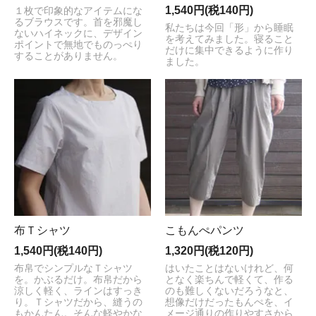
1,540円(税140円)
１枚で印象的なアイテムにな
るブラウスです。首を邪魔し
私たちは今回「形」から睡眠
ないハイネックに、デザイン
を考えてみました。寝ること
ポイントで無地でものっぺり
だけに集中できるように作り
することがありません。
ました。
布Ｔシャツ
こもんぺパンツ
1,540円(税140円)
1,320円(税120円)
布帛でシンプルなＴシャツ
はいたことはないけれど、何
を。かぶるだけ。布帛だから
となく楽ちんで軽くて、作る
涼しく軽く、ラインはすっき
のも難しくないだろうなと、
り。Ｔシャツだから、縫うの
想像だけだったもんぺを、イ
もかんたん。そんな軽やかな
メージ通りの作りやすさから