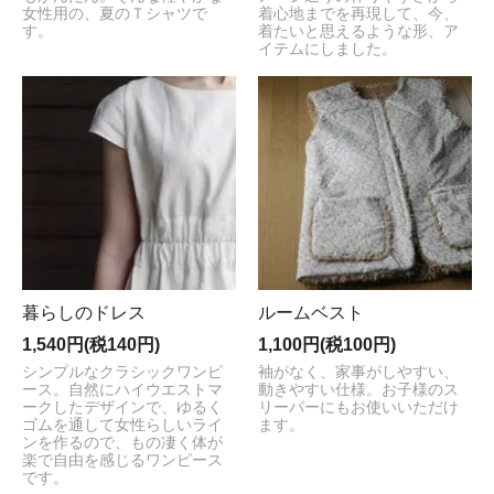
女性用の、夏のＴシャツで
着心地までを再現して、今、
す。
着たいと思えるような形、ア
イテムにしました。
暮らしのドレス
ルームベスト
1,540円(税140円)
1,100円(税100円)
シンプルなクラシックワンピ
袖がなく、家事がしやすい、
ース。自然にハイウエストマ
動きやすい仕様。お子様のス
ークしたデザインで、ゆるく
リーパーにもお使いいただけ
ゴムを通して女性らしいライ
ます。
ンを作るので、もの凄く体が
楽で自由を感じるワンピース
です。