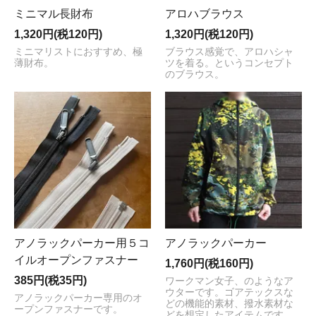
ミニマル長財布
アロハブラウス
1,320円(税120円)
1,320円(税120円)
ミニマリストにおすすめ、極
ブラウス感覚で、アロハシャ
薄財布。
ツを着る。というコンセプト
のブラウス。
アノラックパーカー用５コ
アノラックパーカー
イルオープンファスナー
1,760円(税160円)
385円(税35円)
ワークマン女子、のようなア
ウターです。ゴアテックスな
アノラックパーカー専用のオ
どの機能的素材、撥水素材な
ープンファスナーです。
どを想定したアイテムです。