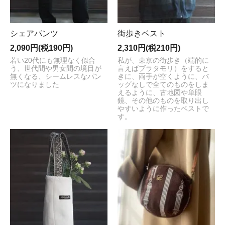
シェアパンツ
街歩きベスト
2,090円(税190円)
2,310円(税210円)
若い20代にも無理なく似合
私が、東京の街歩き（端的に
う、世代間や男女間の境目が
言えばブラタモリ）をすると
無くなる、シームレスなパン
きに、両手が空くように、バ
ツになりました
ッグなしで全てのものをしま
えるように、古地図や単眼
鏡、その他のものを取り出し
やすいように作ったベストで
す。