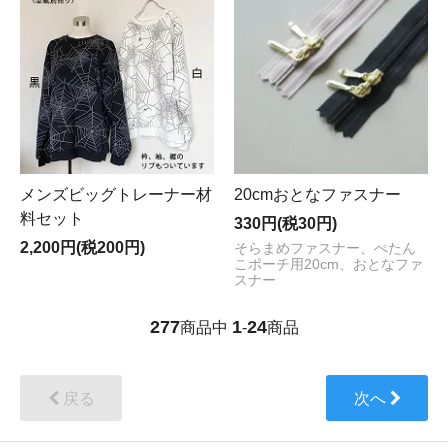
メンズビッグトレーナー材
20cmおとなファスナー
料セット
330円(税30円)
2,200円(税200円)
そらまめファスナー、ぺたん
こポーチ用20cm、おとなファ
スナー
277
1
24
商品中
-
商品
戻る
次へ