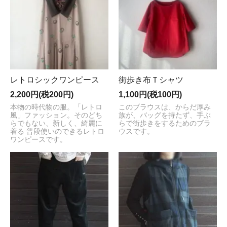
レトロシックワンピース
街歩き布Ｔシャツ
2,200円(税200円)
1,100円(税100円)
本物の時代物の服。「レトロ
このブラウスは、からだ厚み
風」ファッション。そのどち
族が、バッグを持たず、手ぶ
らでもない、新しく、綺麗に
らで街歩きをするためのブラ
着る 普段使いのできるレトロ
ウスです。
ワンピースです。