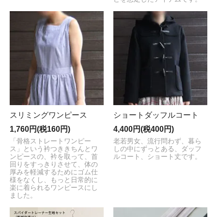
スリミングワンピース
ショートダッフルコート
1,760円(税160円)
4,400円(税400円)
「骨格ストレートワンピー
老若男女、流行問わず、暮ら
ス」という衿つききちんとワ
しの中にずっとある、ダッフ
ンピースの、衿を取って、首
ルコート、ショート丈です。
回りをすっきりさせて、体の
厚みを軽減するためにゴム仕
様をなくし、もっと日常的に
楽に着られるワンピースにし
ました。