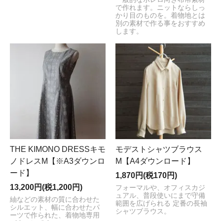
で作れます。ニットならしっ
かり目のものを。着物地とは
別の素材で作る事をおすすめ
します。
THE KIMONO DRESSキモ
モデストシャツブラウス
ノドレスM【※A3ダウンロ
M【A4ダウンロード】
ード】
1,870円(税170円)
13,200円(税1,200円)
フォーマルや、オフィスカジ
ュアル、普段使いにまで守備
紬などの素材の質に合わせた
範囲を広げられる 定番の長袖
シルエット、幅に合わせたパ
シャツブラウス。
ーツで作られた、着物地専用