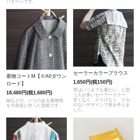
パターンです。
セーラーカラーブラウス
着物コートM【※A0ダウン
1,650円(税150円)
ロード】
実はいつまでも着たい、と思
18,480円(税1,680円)
う人が多いセーラーカラー。
甘くなく、さりげなく、クセ
紬などの、ハリのある着物地
のないデザインで形を作りま
を大前提に作った型紙です。
した。