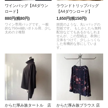
ワインバッグ【A4ダウン
ラウンドトリップバッグ
ロード】
【A4ダウンロード】
880円(税80円)
1,650円(税150円)
ワイン専用バッグです。一般
雑貨のような、丸いバッグの
的な750ml細いボトル用、少し
型紙です。 もしかしたら無料
太めの２種類
配信などでもあるかもしれま
せんが、この型紙は、表側に
立体をつけて、少しふっくら
した有機的な形にしていま
す。
からだ厚み族タートル 店
からだ厚み族ブラウス 店