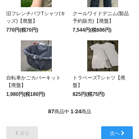
旧フレンチパフTシャツ(キ
クールワイドデニム(製品
ッズ)【廃盤】
予約販売)【廃盤】
770円(税70円)
7,544円(税686円)
自転車かごカバーキット
トラペーズTシャツ【廃
【廃盤】
盤】
1,980円(税180円)
825円(税75円)
87
1
24
商品中
-
商品
戻る
次へ