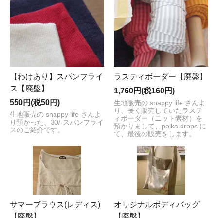
【わけあり】スパンフライ
ラスティボーダー【廃盤】
ス【廃盤】
1,760円(税160円)
550円(税50円)
生地販売の snappy life さんよ
り、長く販売していたラステ
生地販売の snappy life さんよ
ィボーダー（ニット素材）を
り預かった、30/-スパンフライ
預かりまして、polka drops に
スのご紹介です。
て、最後の販売をします。
サマーブラウス(レディス)
オリジナルボディバッグ
【廃盤】
【廃盤】