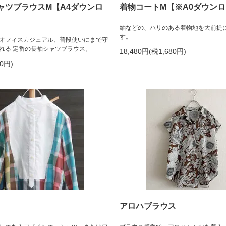
ャツブラウスM【A4ダウンロ
着物コートM【※A0ダウン
紬などの、ハリのある着物地を大前提
す。
オフィスカジュアル、普段使いにまで守
れる 定番の長袖シャツブラウス。
18,480円(税1,680円)
70円)
アロハブラウス