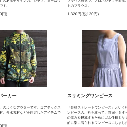
）のあるデザインの、シャツ、またはワ
ブラウス感覚で、アロハシャツを着る
です。
トのブラウス。
90円)
1,320円(税120円)
パーカー
スリミングワンピース
、のようなアウターです。ゴアテックス
「骨格ストレートワンピース」という
材、撥水素材などを想定したアイテムで
ンピースの、衿を取って、首回りをす
の厚みを軽減するためにゴム仕様をな
的に楽に着られるワンピースにしまし
60円)