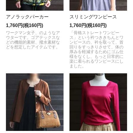
アノラックパーカー
スリミングワンピース
1,760円(税160円)
1,760円(税160円)
ワークマン女子、のようなア
「骨格ストレートワンピー
ウターです。ゴアテックスな
ス」という衿つききちんとワ
どの機能的素材、撥水素材な
ンピースの、衿を取って、首
どを想定したアイテムです。
回りをすっきりさせて、体の
厚みを軽減するためにゴム仕
様をなくし、もっと日常的に
楽に着られるワンピースにし
ました。