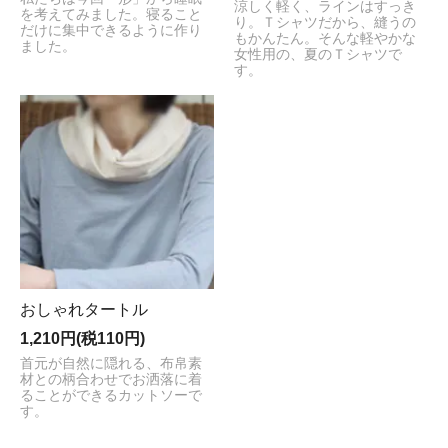
涼しく軽く、ラインはすっき
を考えてみました。寝ること
り。Ｔシャツだから、縫うの
だけに集中できるように作り
もかんたん。そんな軽やかな
ました。
女性用の、夏のＴシャツで
す。
おしゃれタートル
1,210円(税110円)
首元が自然に隠れる、布帛素
材との柄合わせでお洒落に着
ることができるカットソーで
す。