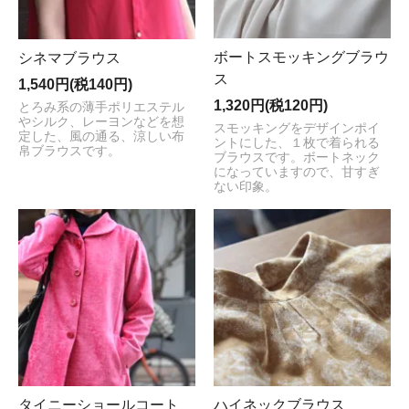
ボートスモッキングブラウ
シネマブラウス
ス
1,540円(税140円)
1,320円(税120円)
とろみ系の薄手ポリエステル
やシルク、レーヨンなどを想
スモッキングをデザインポイ
定した、風の通る、涼しい布
ントにした、１枚で着られる
帛ブラウスです。
ブラウスです。ボートネック
になっていますので、甘すぎ
ない印象。
タイニーショールコート
ハイネックブラウス