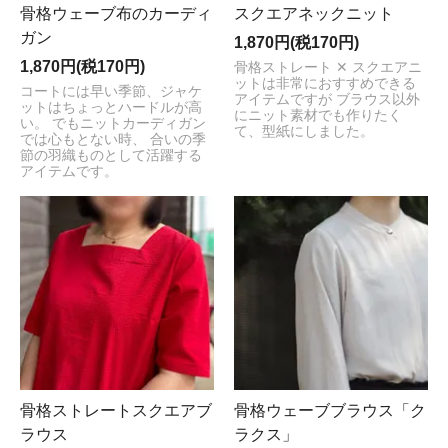
骨格ウェーブ布のカーディ
スクエアネックニット
ガン
1,870円(税170円)
1,870円(税170円)
骨格ストレート ✕ スクエアニ
ットは非常におすすめできる
コートには早い季節、ジャケ
アイテムですが ブラウス以外
ットはちょっとハードルが高
にニット素材でも作りたく
い。 でもニットカーディガン
て、型紙にしました。
では心もとない時、 合いの季
節の羽織ものとして活躍する
アイテムです。
骨格ストレートスクエアブ
骨格ウェーブブラウス「ク
ラウス
ラクス」