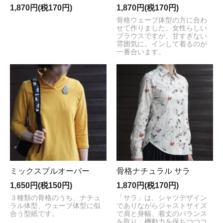
1,870円(税170円)
1,870円(税170円)
骨格ウェーブ体型の方に合わ
せて作りました。女性らしい
ブラウスですが、甘すぎない
雰囲気に。インして着るのが
一番合います。
ミックスプルオーバー
骨格ナチュラル サラ
1,650円(税150円)
1,870円(税170円)
３種類の骨格のうち、ナチュ
「サラ」は、シャツデザイン
ラル体型、ウェーブ体型に似
でありながらジャストサイズ
合う型紙です。
で肩と身幅、着丈のバランス
を取り、機動力を保ちつつコ