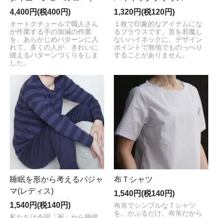
4,400円(税400円)
1,320円(税120円)
オートクチュールで職人さん
１枚で印象的なアイテムにな
が作業する手の加減の作業
るブラウスです。首を邪魔し
を、あらかじめパターンに入
ないハイネックに、デザイン
れて、多くの人が、きれいに
ポイントで無地でものっぺり
縫えるパターンづくりをしま
することがありません。
した。
睡眠を形から考えるパジャ
布Ｔシャツ
マ(レディス)
1,540円(税140円)
1,540円(税140円)
布帛でシンプルなＴシャツ
を。かぶるだけ。布帛だから
私たちは今回「形」から睡眠