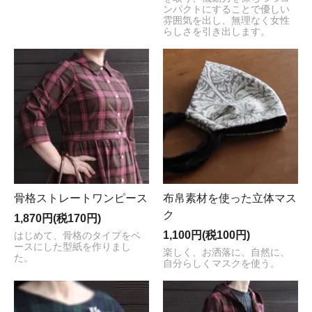
ンパクトにすることで優しい
雰囲気を出し、無理なく女性
らしさを引き出します。
骨格ストレートワンピース
布帛素材を使った立体マス
ク
1,870円(税170円)
1,100円(税100円)
はじめて、骨格のタイプをベ
ースにした型紙を作りまし
楽しく、お洒落に、自然に、
た。
自分らしくマスクを使う。