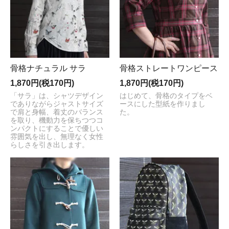
骨格ナチュラル サラ
骨格ストレートワンピース
1,870円(税170円)
1,870円(税170円)
「サラ」は、シャツデザイン
はじめて、骨格のタイプをベ
でありながらジャストサイズ
ースにした型紙を作りまし
で肩と身幅、着丈のバランス
た。
を取り、機動力を保ちつつコ
ンパクトにすることで優しい
雰囲気を出し、無理なく女性
らしさを引き出します。