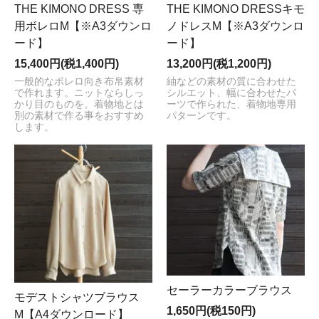
THE KIMONO DRESS 専
THE KIMONO DRESSキモ
用ボレロM【※A3ダウンロ
ノドレスM【※A3ダウンロ
ード】
ード】
15,400円(税1,400円)
13,200円(税1,200円)
一般的なボレロ向き布帛素材
紬などの素材の質に合わせた
で作れます。ニットならしっ
シルエット、幅に合わせたパ
かり目のものを。着物地とは
ーツで作られた、着物地専用
別の素材で作る事をおすすめ
パターンです。
します。
セーラーカラーブラウス
モデストシャツブラウス
1,650円(税150円)
M【A4ダウンロード】