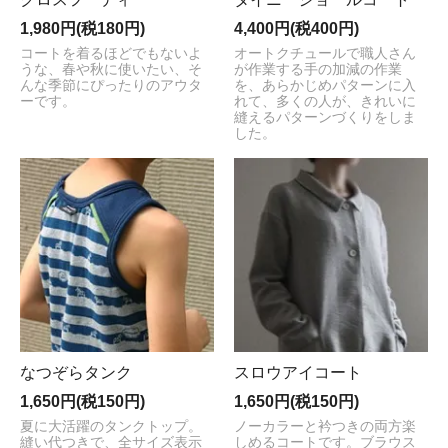
1,980円(税180円)
4,400円(税400円)
コートを着るほどでもないよ
オートクチュールで職人さん
うな、春や秋に使いたい、そ
が作業する手の加減の作業
んな季節にぴったりのアウタ
を、あらかじめパターンに入
ーです。
れて、多くの人が、きれいに
縫えるパターンづくりをしま
した。
なつぞらタンク
スロウアイコート
1,650円(税150円)
1,650円(税150円)
夏に大活躍のタンクトップ。
ノーカラーと衿つきの両方楽
縫い代つきで、全サイズ表示
しめるコートです。ブラウス