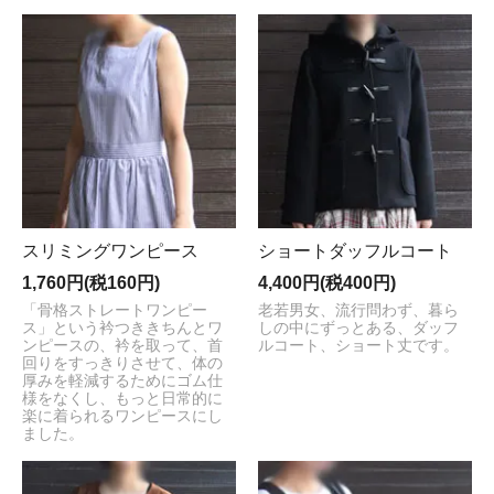
スリミングワンピース
ショートダッフルコート
1,760円(税160円)
4,400円(税400円)
「骨格ストレートワンピー
老若男女、流行問わず、暮ら
ス」という衿つききちんとワ
しの中にずっとある、ダッフ
ンピースの、衿を取って、首
ルコート、ショート丈です。
回りをすっきりさせて、体の
厚みを軽減するためにゴム仕
様をなくし、もっと日常的に
楽に着られるワンピースにし
ました。