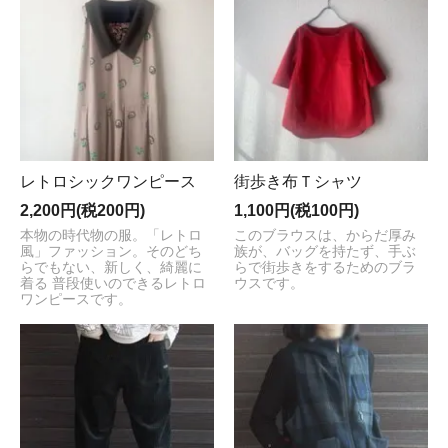
レトロシックワンピース
街歩き布Ｔシャツ
2,200円(税200円)
1,100円(税100円)
本物の時代物の服。「レトロ
このブラウスは、からだ厚み
風」ファッション。そのどち
族が、バッグを持たず、手ぶ
らでもない、新しく、綺麗に
らで街歩きをするためのブラ
着る 普段使いのできるレトロ
ウスです。
ワンピースです。