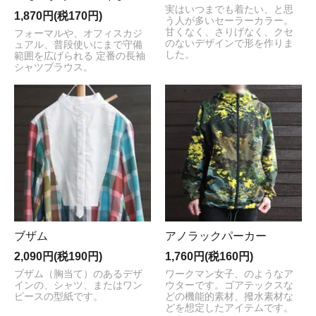
実はいつまでも着たい、と思
1,870円(税170円)
う人が多いセーラーカラー。
甘くなく、さりげなく、クセ
フォーマルや、オフィスカジ
のないデザインで形を作りま
ュアル、普段使いにまで守備
した。
範囲を広げられる 定番の長袖
シャツブラウス。
ブザム
アノラックパーカー
2,090円(税190円)
1,760円(税160円)
ブザム（胸当て）のあるデザ
ワークマン女子、のようなア
インの、シャツ、またはワン
ウターです。ゴアテックスな
ピースの型紙です。
どの機能的素材、撥水素材な
どを想定したアイテムです。