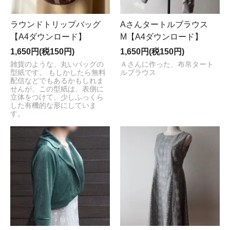
ラウンドトリップバッグ
Aさんタートルブラウス
【A4ダウンロード】
M【A4ダウンロード】
1,650円(税150円)
1,650円(税150円)
雑貨のような、丸いバッグの
Ａさんに作った、布帛タート
型紙です。 もしかしたら無料
ルブラウス
配信などでもあるかもしれま
せんが、この型紙は、表側に
立体をつけて、少しふっくら
した有機的な形にしていま
す。