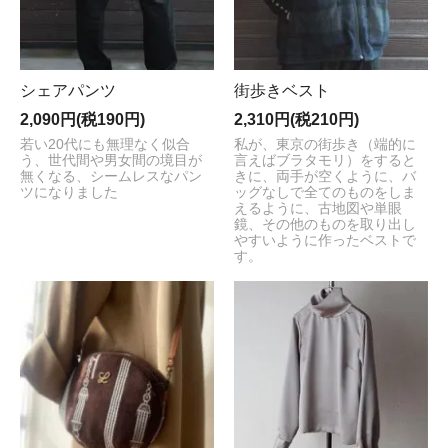
シェアパンツ
街歩きベスト
2,090円(税190円)
2,310円(税210円)
若い20代にも無理なく似合
私が、東京の街歩き（端的に
う、世代間や男女間の境目が
言えばブラタモリ）をすると
無くなる、シームレスなパン
きに、両手が空くように、バ
ツになりました
ッグなしで全てのものをしま
えるように、古地図や単眼
鏡、その他のものを取り出し
やすいように作ったベストで
す。