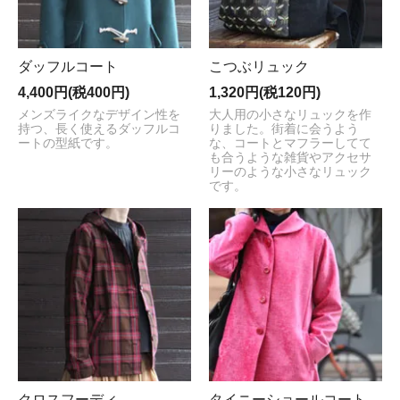
ダッフルコート
こつぶリュック
4,400円(税400円)
1,320円(税120円)
メンズライクなデザイン性を
大人用の小さなリュックを作
持つ、長く使えるダッフルコ
りました。街着に会うよう
ートの型紙です。
な、コートとマフラーしてて
も合うような雑貨やアクセサ
リーのような小さなリュック
です。
クロスフーディ
タイニーショールコート