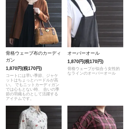
骨格ウェーブ布のカーディ
オーバーオール
ガン
1,870円(税170円)
1,870円(税170円)
骨格ウェーブが似合う女性的
なラインのオーバーオール
コートには早い季節、ジャケ
ットはちょっとハードルが高
い。 でもニットカーディガン
では心もとない時、 合いの季
節の羽織ものとして活躍する
アイテムです。