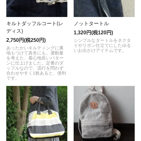
キルトダッフルコート(レ
ノットタートル
ディス)
1,320円(税120円)
2,750円(税250円)
シンプルなタートルをネクタ
イやリボン仕立てにしたゆる
あったかいキルティングに裏
いお出かけアイテムです。
地もつけて真冬にも。運動量
を考えた、着心地良いパター
ンに仕上げました。定番のダ
ッフルなので、流行を問わず
合わせやすく1枚あると、便利
です。