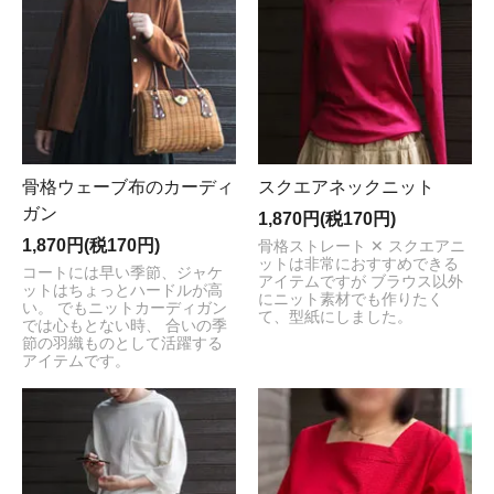
骨格ウェーブ布のカーディ
スクエアネックニット
ガン
1,870円(税170円)
1,870円(税170円)
骨格ストレート ✕ スクエアニ
ットは非常におすすめできる
コートには早い季節、ジャケ
アイテムですが ブラウス以外
ットはちょっとハードルが高
にニット素材でも作りたく
い。 でもニットカーディガン
て、型紙にしました。
では心もとない時、 合いの季
節の羽織ものとして活躍する
アイテムです。