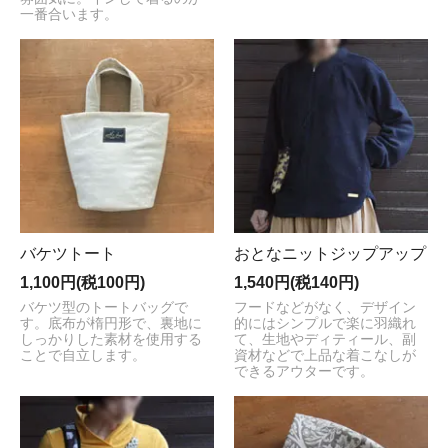
一番合います。
バケツトート
おとなニットジップアップ
1,100円(税100円)
1,540円(税140円)
バケツ型のトートバッグで
フードなどがなく、デザイン
す。底布が楕円形で、裏地に
的にはシンプルで楽に羽織れ
しっかりした素材を使用する
て、生地やディティール、副
ことで自立します。
資材などで上品な着こなしが
できるアウターです。