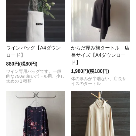
ワインバッグ【A4ダウン
からだ厚み族タートル 店
ロード】
長サイズ【A4ダウンロー
ド】
880円(税80円)
1,980円(税180円)
ワイン専用バッグです。一般
的な750ml細いボトル用、少し
体の厚みが半端ない、店長サ
太めの２種類
イズのタートル