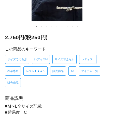
2,750円(税250円)
この商品のキーワード
サイズでえらぶ
レディスM
サイズでえらぶ
レディスL
布帛専用
レベル★★★〜
販売商品
A3
アイテム一覧
販売商品
商品説明
■M〜L全サイズ記載
■難易度 C