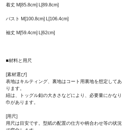
着丈 M[85.8cm] L[89.8cm]
バスト M[100.8cm] L[106.4cm]
袖丈 M[59.4cm] L[62cm]
■材料と用尺
[素材選び]
表地はキルティング、裏地はコート用裏地を想定してあ
ります。
紐は、トッグル釦の大きさなどにより、必要量にかなり
巾があります。
[用尺]
用尺は目安です。型紙の配置の仕方や柄合わせ等の状況