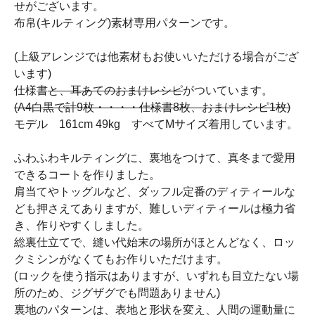
せがございます。
布帛(キルティング)素材専用パターンです。
(上級アレンジでは他素材もお使いいただける場合がござ
います)
仕様書
と、耳あてのおまけレシピ
がついています。
(A4白黒で計9枚・・・・仕様書8枚、おまけレシピ1枚)
モデル 161cm 49kg すべてMサイズ着用しています。
ふわふわキルティングに、裏地をつけて、真冬まで愛用
できるコートを作りました。
肩当てやトッグルなど、ダッフル定番のディティールな
ども押さえてありますが、難しいディティールは極力省
き、作りやすくしました。
総裏仕立てで、縫い代始末の場所がほとんどなく、ロッ
クミシンがなくてもお作りいただけます。
(ロックを使う指示はありますが、いずれも目立たない場
所のため、ジグザグでも問題ありません)
裏地のパターンは、表地と形状を変え、人間の運動量に