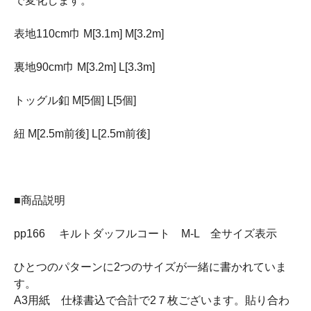
で変化します。
表地110cm巾 M[3.1m] M[3.2m]
裏地90cm巾 M[3.2m] L[3.3m]
トッグル釦 M[5個] L[5個]
紐 M[2.5m前後] L[2.5m前後]
■商品説明
pp166 キルトダッフルコート M-L 全サイズ表示
ひとつのパターンに2つのサイズが一緒に書かれていま
す。
A3用紙 仕様書込で合計で2７枚ございます。貼り合わ