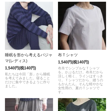
睡眠を形から考えるパジャ
布Ｔシャツ
マ(レディス)
1,540円(税140円)
1,540円(税140円)
布帛でシンプルなＴシャツ
を。かぶるだけ。布帛だから
私たちは今回「形」から睡眠
涼しく軽く、ラインはすっき
を考えてみました。寝ること
り。Ｔシャツだから、縫うの
だけに集中できるように作り
もかんたん。そんな軽やかな
ました。
女性用の、夏のＴシャツで
す。