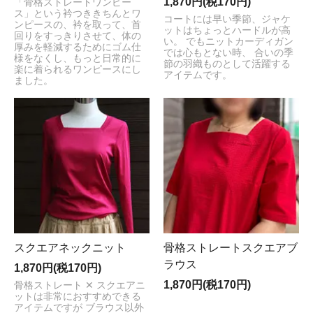
1,870円(税170円)
「骨格ストレートワンピー
ス」という衿つききちんとワ
コートには早い季節、ジャケ
ンピースの、衿を取って、首
ットはちょっとハードルが高
回りをすっきりさせて、体の
い。 でもニットカーディガン
厚みを軽減するためにゴム仕
では心もとない時、 合いの季
様をなくし、もっと日常的に
節の羽織ものとして活躍する
楽に着られるワンピースにし
アイテムです。
ました。
スクエアネックニット
骨格ストレートスクエアブ
ラウス
1,870円(税170円)
1,870円(税170円)
骨格ストレート ✕ スクエアニ
ットは非常におすすめできる
アイテムですが ブラウス以外