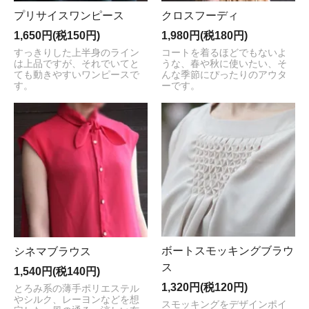
プリサイスワンピース
クロスフーディ
1,650円(税150円)
1,980円(税180円)
すっきりした上半身のライン
コートを着るほどでもないよ
は上品ですが、それでいてと
うな、春や秋に使いたい、そ
ても動きやすいワンピースで
んな季節にぴったりのアウタ
す。
ーです。
ボートスモッキングブラウ
シネマブラウス
ス
1,540円(税140円)
1,320円(税120円)
とろみ系の薄手ポリエステル
やシルク、レーヨンなどを想
スモッキングをデザインポイ