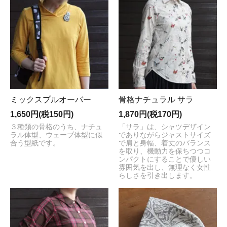
ミックスプルオーバー
骨格ナチュラル サラ
1,650円(税150円)
1,870円(税170円)
３種類の骨格のうち、ナチュ
「サラ」は、シャツデザイン
ラル体型、ウェーブ体型に似
でありながらジャストサイズ
合う型紙です。
で肩と身幅、着丈のバランス
を取り、機動力を保ちつつコ
ンパクトにすることで優しい
雰囲気を出し、無理なく女性
らしさを引き出します。