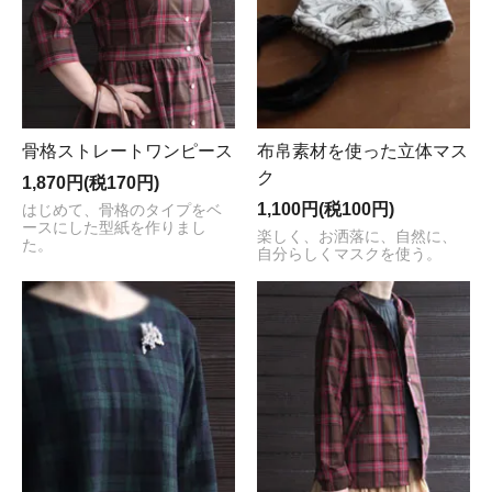
骨格ストレートワンピース
布帛素材を使った立体マス
ク
1,870円(税170円)
1,100円(税100円)
はじめて、骨格のタイプをベ
ースにした型紙を作りまし
楽しく、お洒落に、自然に、
た。
自分らしくマスクを使う。