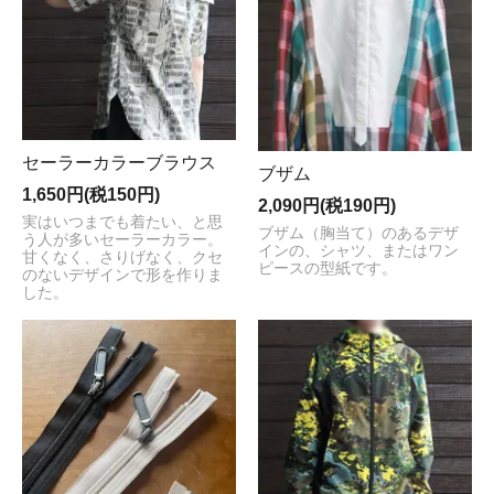
セーラーカラーブラウス
ブザム
1,650円(税150円)
2,090円(税190円)
実はいつまでも着たい、と思
ブザム（胸当て）のあるデザ
う人が多いセーラーカラー。
インの、シャツ、またはワン
甘くなく、さりげなく、クセ
ピースの型紙です。
のないデザインで形を作りま
した。