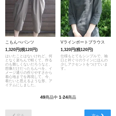
こもんぺパンツ
Vラインボートブラウス
1,320円(税120円)
1,320円(税120円)
はいたことはないけれど、何
仕様もとてもシンプルで、袖
となく楽ちんで軽くて、作る
口と衿ぐりのラインにほんの
のも難しくないだろうなと、
少しアクセントをつけていま
想像だけだったもんぺを、イ
す。
メージ通りの作りやすさから
着心地までを再現して、今、
着たいと思えるような形、ア
イテムにしました。
49
1
24
商品中
-
商品
戻る
次へ