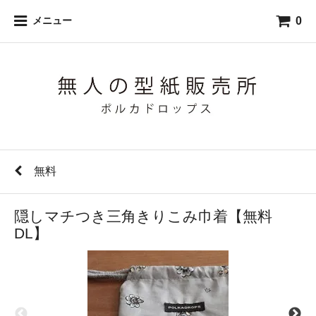
0
メニュー
無料
隠しマチつき三角きりこみ巾着【無料
DL】