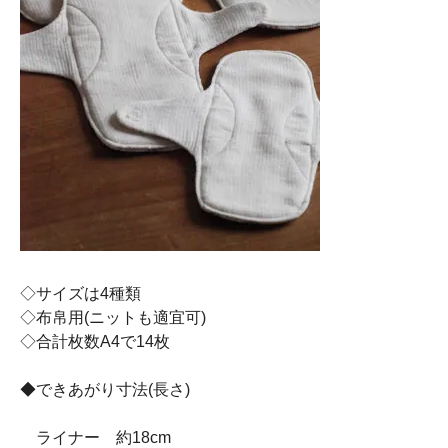
◇サイズは4種類
◇布帛用(ニットも適宜可)
◇合計枚数A4で14枚
◆できあがり寸法(長さ)
ライナー 約18cm