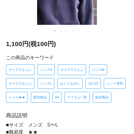
1,100円(税100円)
この商品のキーワード
サイズでえらぶ
メンズS
サイズでえらぶ
メンズM
サイズでえらぶ
メンズL
おくりものに
父の日
ニット専用
レベル★★
販売商品
A4
アイテム一覧
販売商品
商品説明
■サイズ メンズ S〜L
■難易度 ★★