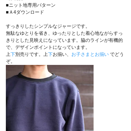
■ニット地専用パターン
■Ａ4ダウンロード
すっきりしたシンプルなジャージです。
無駄なゆとりを省き、ゆったりとした着心地ながらすっ
きりとした見映えになっています。脇のラインが有機的
で、デザインポイントになっています。
上
下
別売りです。上
下
お揃い、
お子さまとお揃い
でどう
ぞ。