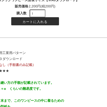
ロシックワンピース店長サイズ【※A3ダウンロード】
販売価格
2,200円(税200円)
購入数
用工業用パターン
３ダウンロード
なし（手順書のみ記載）
★★★
く縫い方の手順が記載されています。
ス＋α くらいの難易度です。
月末まで、このワンピースの中に着るための
の型紙を