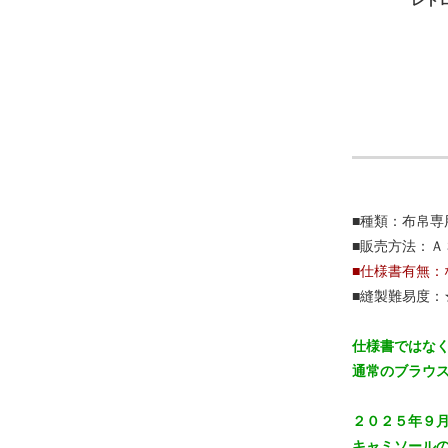
レト
■種類：布帛専
■販売方法：Ａ
■仕様書有無：
■縫製難易度：
仕様書ではな
通常のブラウ
２０２５年９
キャミソール