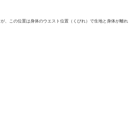
。
、
すが、この位置は身体のウエスト位置（くびれ）で生地と身体が離れ