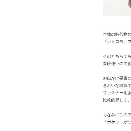
本物の時代物
「レトロ風」
そのどちらで
普段使いので
お出かけ要素
きれいな縫製
ファスナー明
比較的易しく
ちなみにこの
「ポケットが