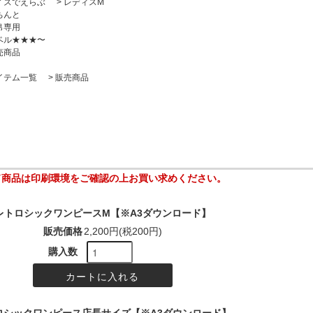
イズでえらぶ
>
レディスM
ちんと
帛専用
ベル★★★〜
売商品
イテム一覧
>
販売商品
ド商品は印刷環境をご確認の上お買い求めください。
レトロシックワンピースM【※A3ダウンロード】
販売価格
2,200円(税200円)
購入数