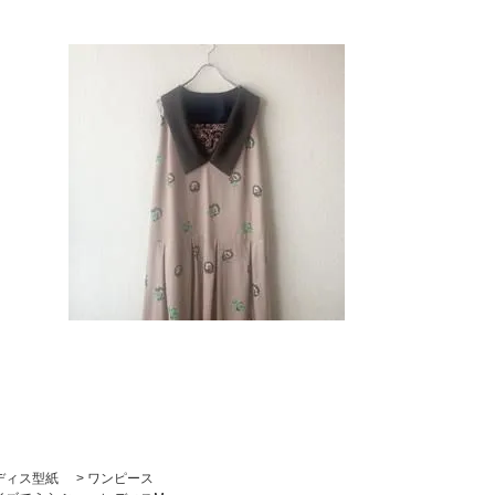
ディス型紙
>
ワンピース