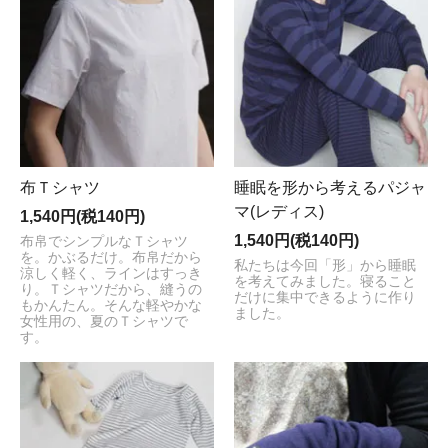
布Ｔシャツ
睡眠を形から考えるパジャ
マ(レディス)
1,540円(税140円)
1,540円(税140円)
布帛でシンプルなＴシャツ
を。かぶるだけ。布帛だから
私たちは今回「形」から睡眠
涼しく軽く、ラインはすっき
を考えてみました。寝ること
り。Ｔシャツだから、縫うの
だけに集中できるように作り
もかんたん。そんな軽やかな
ました。
女性用の、夏のＴシャツで
す。