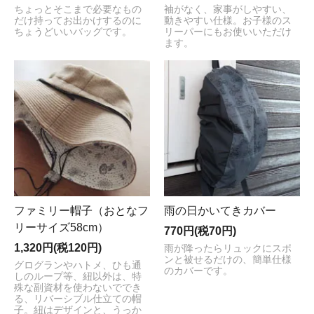
ちょっとそこまで必要なもの
袖がなく、家事がしやすい、
だけ持ってお出かけするのに
動きやすい仕様。お子様のス
ちょうどいいバッグです。
リーパーにもお使いいただけ
ます。
ファミリー帽子（おとなフ
雨の日かいてきカバー
リーサイズ58cm）
770円(税70円)
1,320円(税120円)
雨が降ったらリュックにスポ
ンと被せるだけの、簡単仕様
グログランやハトメ、ひも通
のカバーです。
しのループ等、紐以外は、特
殊な副資材を使わないででき
る、リバーシブル仕立ての帽
子。紐はデザインと、うっか