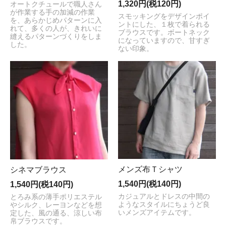
1,320円(税120円)
オートクチュールで職人さん
が作業する手の加減の作業
スモッキングをデザインポイ
を、あらかじめパターンに入
ントにした、１枚で着られる
れて、多くの人が、きれいに
ブラウスです。ボートネック
縫えるパターンづくりをしま
になっていますので、甘すぎ
した。
ない印象。
メンズ布Ｔシャツ
シネマブラウス
1,540円(税140円)
1,540円(税140円)
カジュアルとドレスの中間の
とろみ系の薄手ポリエステル
ようなスタイルにちょうど良
やシルク、レーヨンなどを想
いメンズアイテムです。
定した、風の通る、涼しい布
帛ブラウスです。