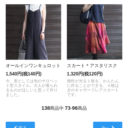
オールインワンキュロット
スカート＊アスタリスク
1,540円(税140円)
1,320円(税120円)
今、形としては旬のサロペッ
個性が光る１枚を、かんたん
ト型スタイル。大人が着られ
に作ることができる。４枚は
るものがほしいと思って作り
ぎのギャザーフレアスカート
ました。
です。
138
73
96
商品中
-
商品