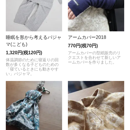
睡眠を形から考えるパジャ
アームカバー2018
マ(こども)
770円(税70円)
1,320円(税120円)
アームカバーの型紙販売のリ
クエストを合わせて新しいア
体温調節のために寝返りの回
ームカバーを作りました。
数が多くなる子どものための
「寝ているときにも動きやす
い」パジャマ。