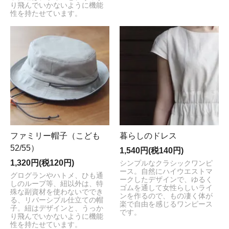
り飛んでいかないように機能
性を持たせています。
ファミリー帽子（こども
暮らしのドレス
52/55）
1,540円(税140円)
1,320円(税120円)
シンプルなクラシックワンピ
ース。自然にハイウエストマ
グログランやハトメ、ひも通
ークしたデザインで、ゆるく
しのループ等、紐以外は、特
ゴムを通して女性らしいライ
殊な副資材を使わないででき
ンを作るので、もの凄く体が
る、リバーシブル仕立ての帽
楽で自由を感じるワンピース
子。紐はデザインと、うっか
です。
り飛んでいかないように機能
性を持たせています。