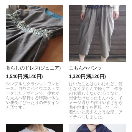
暮らしのドレス(ジュニア)
こもんぺパンツ
1,540円(税140円)
1,320円(税120円)
シンプルなクラシックワンピ
はいたことはないけれど、何
ース。自然にハイウエストマ
となく楽ちんで軽くて、作る
ークしたデザインで、少女か
のも難しくないだろうなと、
ら大人へ移行する時期の体型
想像だけだったもんぺを、イ
や成長にぴったりのデザイン
メージ通りの作りやすさから
と形です。
着心地までを再現して、今、
着たいと思えるような形、ア
イテムにしました。