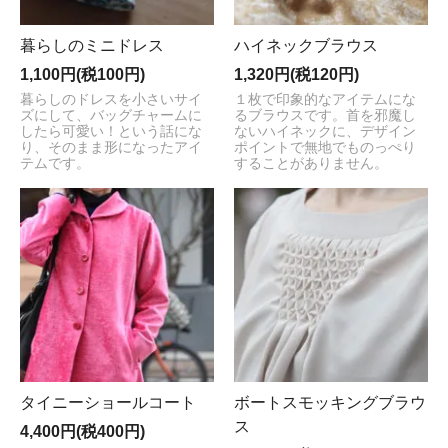
暮らしのミニドレス
ハイネックブラウス
1,100円(税100円)
1,320円(税120円)
暮らしのドレスを小さいサイ
１枚で印象的なアイテムにな
ズにして、バッグチャームに
るブラウスです。首を邪魔し
したら可愛い！という話にな
ないハイネックに、デザイン
り、そのまま形になったアイ
ポイントで無地でものっぺり
テムです。
することがありません。
タイニーショールコート
ボートスモッキングブラウ
ス
4,400円(税400円)