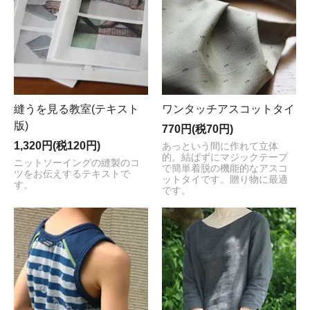
縫うを見る教室(テキスト
ワンタッチアスコットタイ
版)
770円(税70円)
1,320円(税120円)
あっという間に作れて立体
的。結ばずにマジックテープ
ニットソーイングの縫製のコ
で簡単着脱の機能的なアスコ
ツをお伝えするテキストで
ットタイです。贈り物に最適
す。
です。